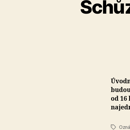
Schůz
Úvodn
budouc
od 16 
najed
Ozná
Štítky