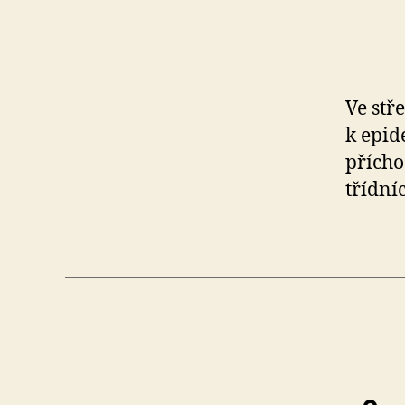
IV,
Kutnohor
Ve stř
k epid
41
přícho
třídníc