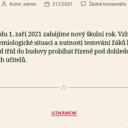
Autor:
admin
21.7.2021
Žádné komentáře
Autor
Datum
příspěvku
příspěvku
ská
edu 1. zaří 2021 zahájíme nový školní rok. V
emiologické situaci a nutnosti testování žáků
d tříd do budovy probíhat řízeně pod dohle
h učitelů.
Rubriky
OZNÁMENÍ