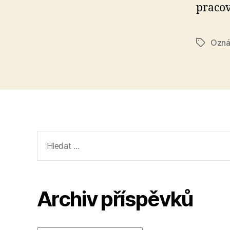
pracov
Ozná
Štítky
Výsledky
vyhledávání:
Archiv příspěvků