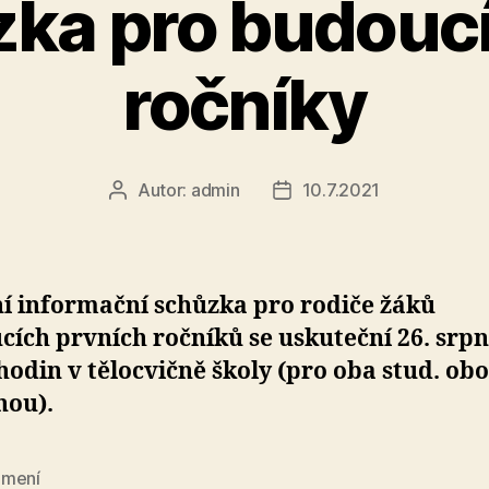
ka pro budoucí
ročníky
Autor:
admin
10.7.2021
Autor
Datum
příspěvku
příspěvku
í informační schůzka pro rodiče žáků
ích prvních ročníků se uskuteční 26. srp
hodin v tělocvičně školy (pro oba stud. ob
nou).
mení