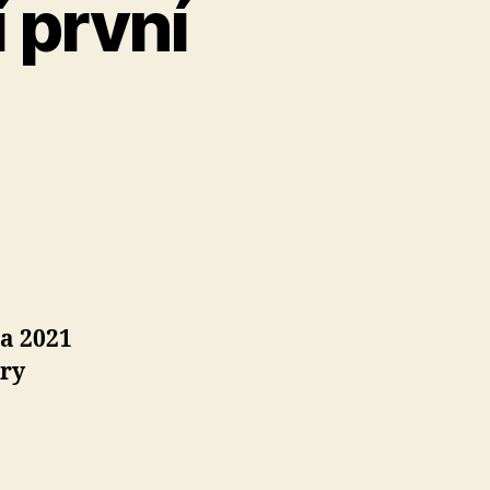
 první
na 2021
ory