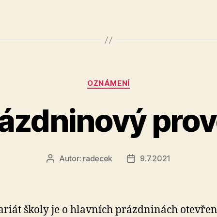
Rubriky
OZNÁMENÍ
ázdninový pro
Autor:
radecek
9.7.2021
Autor
Datum
příspěvku
příspěvku
ariát školy je o hlavních prázdninách otevřen