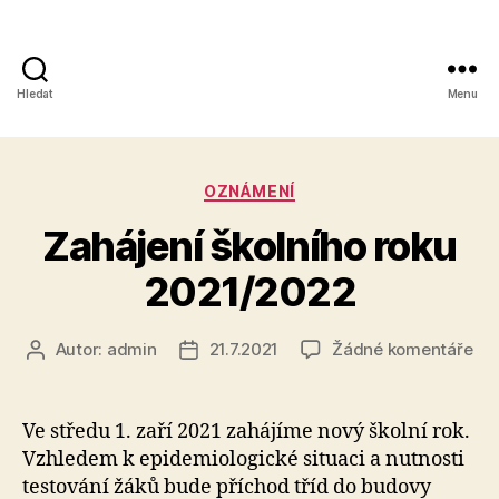
Hledat
Menu
Obchodní
akademie,
Rubriky
OZNÁMENÍ
Kolín
Zahájení školního roku
IV,
2021/2022
Kutnohorská
41
u
Autor:
admin
21.7.2021
Žádné komentáře
Autor
Datum
tex
příspěvku
příspěvku
s
ná
Ve středu 1. zaří 2021 zahájíme nový školní rok.
Zah
Vzhledem k epidemiologické situaci a nutnosti
ško
testování žáků bude příchod tříd do budovy
rok