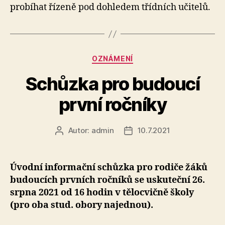
probíhat řízeně pod dohledem třídních učitelů.
20
Rubriky
OZNÁMENÍ
Schůzka pro budoucí
první ročníky
Autor:
admin
10.7.2021
Autor
Datum
příspěvku
příspěvku
Úvodní informační schůzka pro rodiče žáků
budoucích prvních ročníků se uskuteční 26.
srpna 2021 od 16 hodin v tělocvičně školy
(pro oba stud. obory najednou).