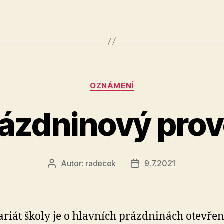
Rubriky
OZNÁMENÍ
ázdninový pro
Autor:
radecek
9.7.2021
Autor
Datum
příspěvku
příspěvku
ariát školy je o hlavních prázdninách otevřen