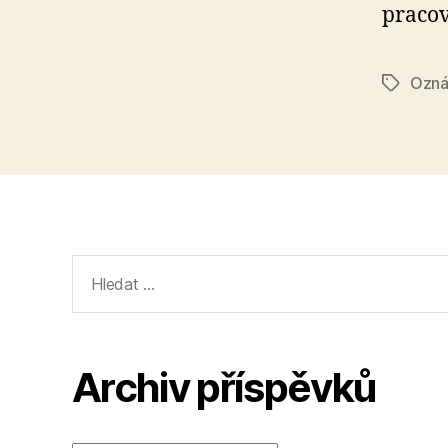
pracov
Ozná
Štítky
Výsledky
vyhledávání:
Archiv příspěvků