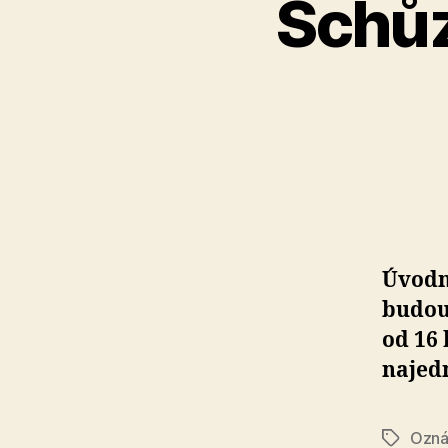
Schůz
Úvodn
budouc
od 16 
najed
Ozná
Štítky