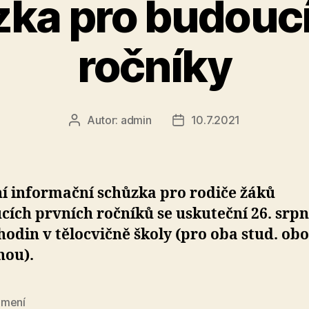
ka pro budoucí
ročníky
Autor:
admin
10.7.2021
Autor
Datum
příspěvku
příspěvku
í informační schůzka pro rodiče žáků
ích prvních ročníků se uskuteční 26. srp
hodin v tělocvičně školy (pro oba stud. ob
nou).
mení