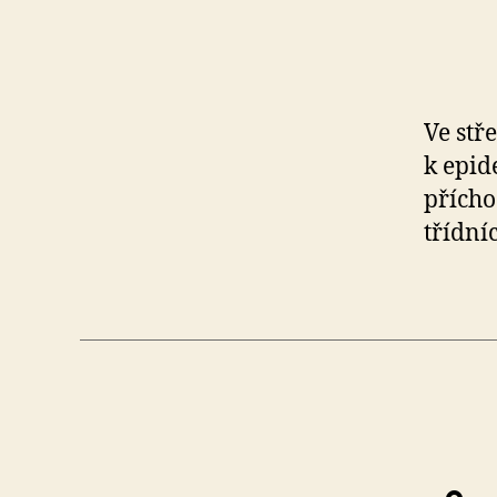
IV,
Kutnohor
Ve stř
k epid
41
přícho
třídníc