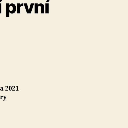
 první
na 2021
ory