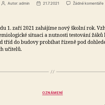
Autor:
admin
21.7.2021
Žádné komentáře
Autor
Datum
příspěvku
příspěvku
ská
edu 1. zaří 2021 zahájíme nový školní rok. V
emiologické situaci a nutnosti testování žáků
d tříd do budovy probíhat řízeně pod dohle
h učitelů.
Rubriky
OZNÁMENÍ