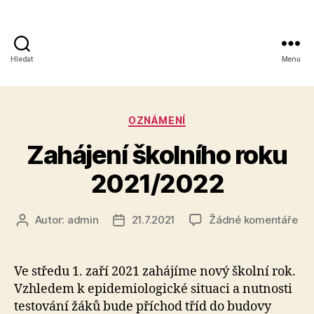
Hledat
Menu
Obchodní
akademie,
Rubriky
OZNÁMENÍ
Kolín
Zahájení školního roku
IV,
2021/2022
Kutnohorská
41
u
Autor:
admin
21.7.2021
Žádné komentáře
Autor
Datum
tex
příspěvku
příspěvku
s
ná
Ve středu 1. zaří 2021 zahájíme nový školní rok.
Zah
Vzhledem k epidemiologické situaci a nutnosti
ško
testování žáků bude příchod tříd do budovy
rok