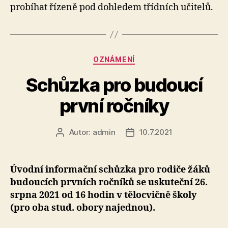
probíhat řízeně pod dohledem třídních učitelů.
20
Rubriky
OZNÁMENÍ
Schůzka pro budoucí
první ročníky
Autor:
admin
10.7.2021
Autor
Datum
příspěvku
příspěvku
Úvodní informační schůzka pro rodiče žáků
budoucích prvních ročníků se uskuteční 26.
srpna 2021 od 16 hodin v tělocvičně školy
(pro oba stud. obory najednou).