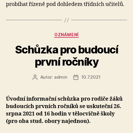
probíhat řízeně pod dohledem třídních učitelů.
20
Rubriky
OZNÁMENÍ
Schůzka pro budoucí
první ročníky
Autor:
admin
10.7.2021
Autor
Datum
příspěvku
příspěvku
Úvodní informační schůzka pro rodiče žáků
budoucích prvních ročníků se uskuteční 26.
srpna 2021 od 16 hodin v tělocvičně školy
(pro oba stud. obory najednou).