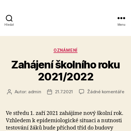
Hledat
Menu
Obchodní
akademie,
Rubriky
OZNÁMENÍ
Kolín
Zahájení školního roku
IV,
2021/2022
Kutnohorská
41
u
Autor:
admin
21.7.2021
Žádné komentáře
Autor
Datum
tex
příspěvku
příspěvku
s
ná
Ve středu 1. zaří 2021 zahájíme nový školní rok.
Zah
Vzhledem k epidemiologické situaci a nutnosti
ško
testování žáků bude příchod tříd do budovy
rok