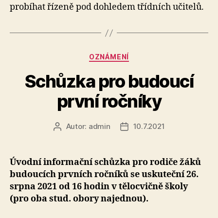
probíhat řízeně pod dohledem třídních učitelů.
20
Rubriky
OZNÁMENÍ
Schůzka pro budoucí
první ročníky
Autor:
admin
10.7.2021
Autor
Datum
příspěvku
příspěvku
Úvodní informační schůzka pro rodiče žáků
budoucích prvních ročníků se uskuteční 26.
srpna 2021 od 16 hodin v tělocvičně školy
(pro oba stud. obory najednou).