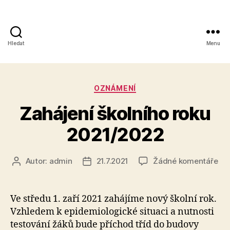
Hledat
Menu
Obchodní
akademie,
Rubriky
OZNÁMENÍ
Kolín
Zahájení školního roku
IV,
2021/2022
Kutnohorská
41
u
Autor:
admin
21.7.2021
Žádné komentáře
Autor
Datum
tex
příspěvku
příspěvku
s
ná
Ve středu 1. zaří 2021 zahájíme nový školní rok.
Zah
Vzhledem k epidemiologické situaci a nutnosti
ško
testování žáků bude příchod tříd do budovy
rok