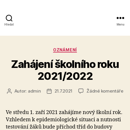
Hledat
Menu
Obchodní
akademie,
Rubriky
OZNÁMENÍ
Kolín
Zahájení školního roku
IV,
2021/2022
Kutnohorská
41
u
Autor:
admin
21.7.2021
Žádné komentáře
Autor
Datum
tex
příspěvku
příspěvku
s
ná
Ve středu 1. zaří 2021 zahájíme nový školní rok.
Zah
Vzhledem k epidemiologické situaci a nutnosti
ško
testování žáků bude příchod tříd do budovy
rok