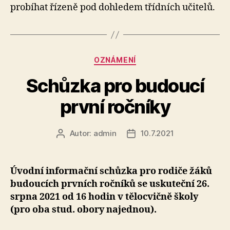
probíhat řízeně pod dohledem třídních učitelů.
20
Rubriky
OZNÁMENÍ
Schůzka pro budoucí
první ročníky
Autor:
admin
10.7.2021
Autor
Datum
příspěvku
příspěvku
Úvodní informační schůzka pro rodiče žáků
budoucích prvních ročníků se uskuteční 26.
srpna 2021 od 16 hodin v tělocvičně školy
(pro oba stud. obory najednou).