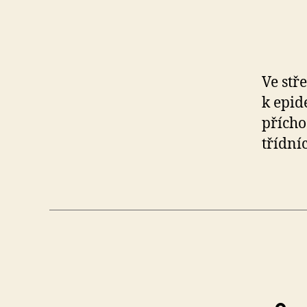
IV,
Kutnohor
Ve stř
k epid
41
přícho
třídníc