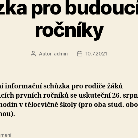
ka pro budoucí
ročníky
Autor:
admin
10.7.2021
Autor
Datum
příspěvku
příspěvku
í informační schůzka pro rodiče žáků
ích prvních ročníků se uskuteční 26. srp
hodin v tělocvičně školy (pro oba stud. ob
nou).
mení