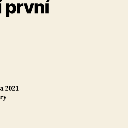
 první
na 2021
ory