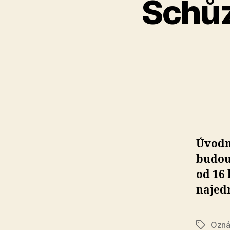
Schůz
Úvodn
budouc
od 16 
najed
Ozná
Štítky