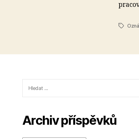
pracov
Ozná
Štítky
Výsledky
vyhledávání:
Archiv příspěvků