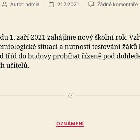
Autor:
admin
21.7.2021
Žádné komentáře
Autor
Datum
příspěvku
příspěvku
ská
edu 1. zaří 2021 zahájíme nový školní rok. V
emiologické situaci a nutnosti testování žáků
d tříd do budovy probíhat řízeně pod dohle
h učitelů.
Rubriky
OZNÁMENÍ