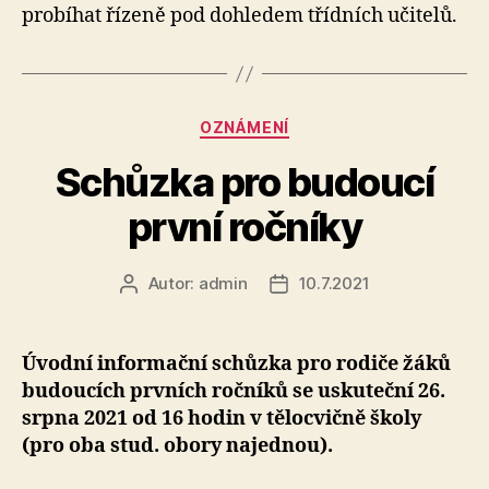
probíhat řízeně pod dohledem třídních učitelů.
20
Rubriky
OZNÁMENÍ
Schůzka pro budoucí
první ročníky
Autor:
admin
10.7.2021
Autor
Datum
příspěvku
příspěvku
Úvodní informační schůzka pro rodiče žáků
budoucích prvních ročníků se uskuteční 26.
srpna 2021 od 16 hodin v tělocvičně školy
(pro oba stud. obory najednou).