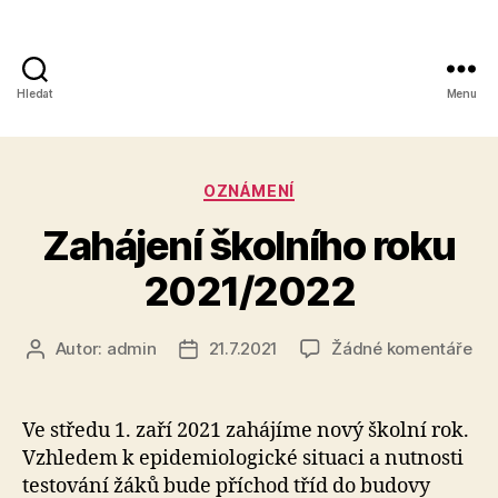
Hledat
Menu
Obchodní
akademie,
Rubriky
OZNÁMENÍ
Kolín
Zahájení školního roku
IV,
2021/2022
Kutnohorská
41
u
Autor:
admin
21.7.2021
Žádné komentáře
Autor
Datum
tex
příspěvku
příspěvku
s
ná
Ve středu 1. zaří 2021 zahájíme nový školní rok.
Zah
Vzhledem k epidemiologické situaci a nutnosti
ško
testování žáků bude příchod tříd do budovy
rok