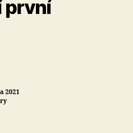
 první
na 2021
ory