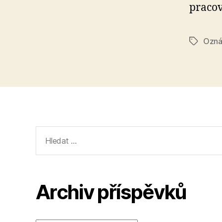
pracov
Ozná
Štítky
Výsledky
vyhledávání:
Archiv příspěvků