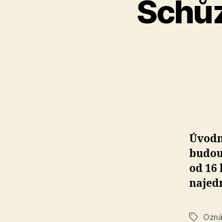
Schůz
Úvodn
budouc
od 16 
najed
Ozná
Štítky