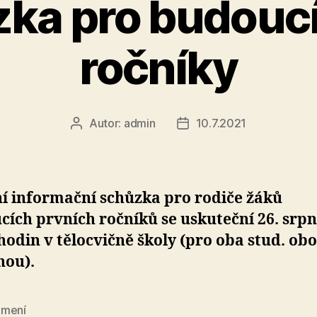
ka pro budoucí
ročníky
Autor:
admin
10.7.2021
Autor
Datum
příspěvku
příspěvku
í informační schůzka pro rodiče žáků
ích prvních ročníků se uskuteční 26. srp
hodin v tělocvičně školy (pro oba stud. ob
nou).
mení