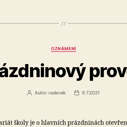
Rubriky
OZNÁMENÍ
ázdninový pro
Autor:
radecek
9.7.2021
Autor
Datum
příspěvku
příspěvku
ariát školy je o hlavních prázdninách otevřen