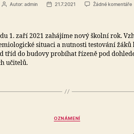
Autor:
admin
21.7.2021
Žádné komentáře
Autor
Datum
příspěvku
příspěvku
ská
edu 1. zaří 2021 zahájíme nový školní rok. V
emiologické situaci a nutnosti testování žáků
d tříd do budovy probíhat řízeně pod dohle
h učitelů.
Rubriky
OZNÁMENÍ