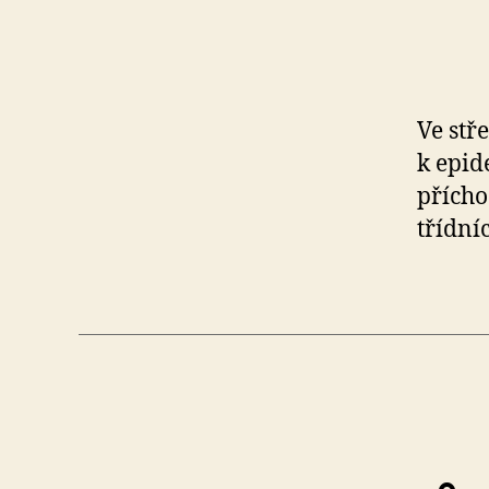
IV,
Kutnohor
Ve stř
k epid
41
přícho
třídníc