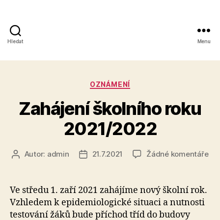
Hledat
Menu
Obchodní
akademie,
Rubriky
OZNÁMENÍ
Kolín
Zahájení školního roku
IV,
2021/2022
Kutnohorská
41
u
Autor:
admin
21.7.2021
Žádné komentáře
Autor
Datum
tex
příspěvku
příspěvku
s
ná
Ve středu 1. zaří 2021 zahájíme nový školní rok.
Zah
Vzhledem k epidemiologické situaci a nutnosti
ško
testování žáků bude příchod tříd do budovy
rok