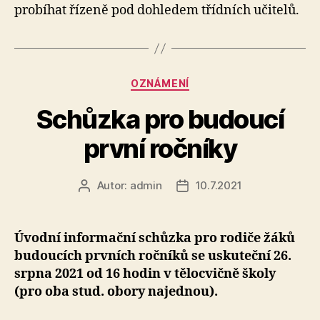
probíhat řízeně pod dohledem třídních učitelů.
20
Rubriky
OZNÁMENÍ
Schůzka pro budoucí
první ročníky
Autor:
admin
10.7.2021
Autor
Datum
příspěvku
příspěvku
Úvodní informační schůzka pro rodiče žáků
budoucích prvních ročníků se uskuteční 26.
srpna 2021 od 16 hodin v tělocvičně školy
(pro oba stud. obory najednou).