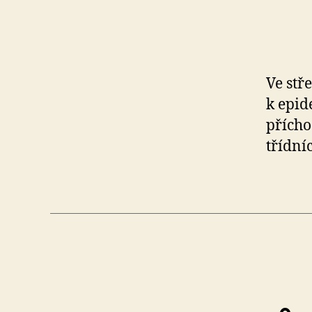
IV,
Kutnohor
Ve stř
k epid
41
přícho
třídníc