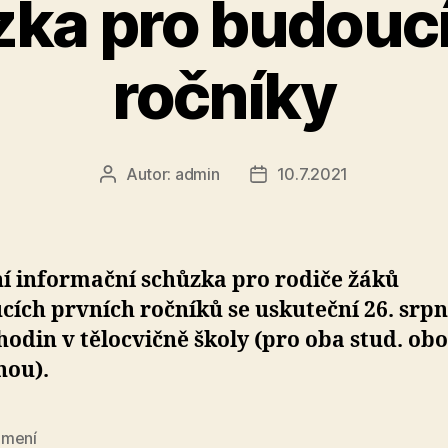
ka pro budoucí
ročníky
Autor:
admin
10.7.2021
Autor
Datum
příspěvku
příspěvku
í informační schůzka pro rodiče žáků
ích prvních ročníků se uskuteční 26. srp
hodin v tělocvičně školy (pro oba stud. ob
nou).
mení