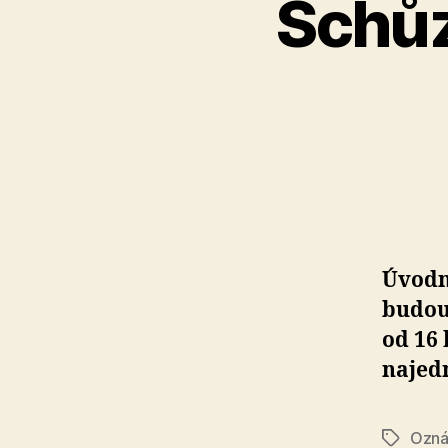
Schůz
Úvodn
budouc
od 16 
najed
Ozná
Štítky