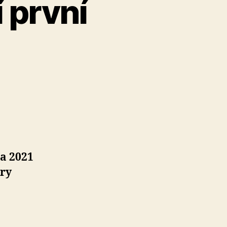
 první
na 2021
ory