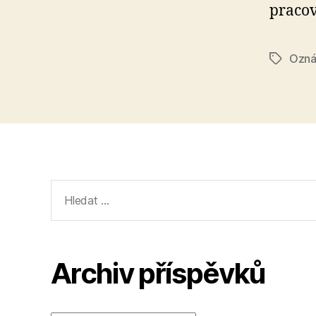
pracov
Ozná
Štítky
Výsledky
vyhledávání:
Archiv příspěvků