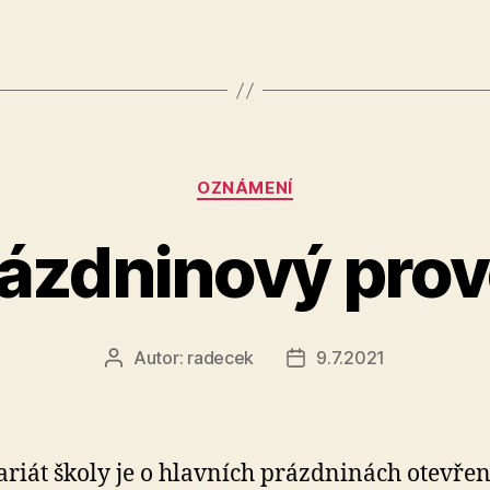
Rubriky
OZNÁMENÍ
ázdninový pro
Autor:
radecek
9.7.2021
Autor
Datum
příspěvku
příspěvku
ariát školy je o hlavních prázdninách otevřen