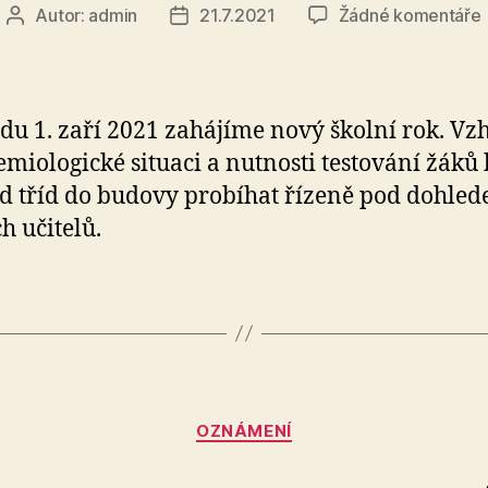
Autor:
admin
21.7.2021
Žádné komentáře
Autor
Datum
příspěvku
příspěvku
ská
edu 1. zaří 2021 zahájíme nový školní rok. V
emiologické situaci a nutnosti testování žáků
d tříd do budovy probíhat řízeně pod dohle
h učitelů.
Rubriky
OZNÁMENÍ