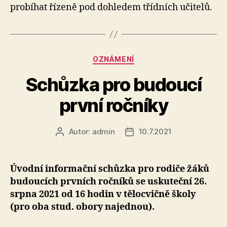
probíhat řízeně pod dohledem třídních učitelů.
20
Rubriky
OZNÁMENÍ
Schůzka pro budoucí
první ročníky
Autor:
admin
10.7.2021
Autor
Datum
příspěvku
příspěvku
Úvodní informační schůzka pro rodiče žáků
budoucích prvních ročníků se uskuteční 26.
srpna 2021 od 16 hodin v tělocvičně školy
(pro oba stud. obory najednou).