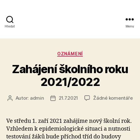
Hledat
Menu
Obchodní
akademie,
Rubriky
OZNÁMENÍ
Kolín
Zahájení školního roku
IV,
2021/2022
Kutnohorská
41
u
Autor:
admin
21.7.2021
Žádné komentáře
Autor
Datum
tex
příspěvku
příspěvku
s
ná
Ve středu 1. zaří 2021 zahájíme nový školní rok.
Zah
Vzhledem k epidemiologické situaci a nutnosti
ško
testování žáků bude příchod tříd do budovy
rok