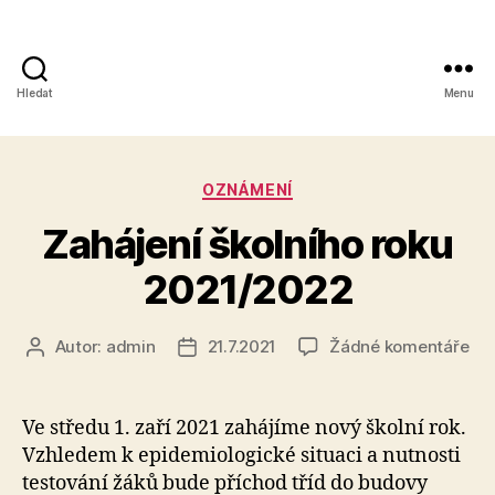
Hledat
Menu
Obchodní
akademie,
Rubriky
OZNÁMENÍ
Kolín
Zahájení školního roku
IV,
2021/2022
Kutnohorská
41
u
Autor:
admin
21.7.2021
Žádné komentáře
Autor
Datum
tex
příspěvku
příspěvku
s
ná
Ve středu 1. zaří 2021 zahájíme nový školní rok.
Zah
Vzhledem k epidemiologické situaci a nutnosti
ško
testování žáků bude příchod tříd do budovy
rok