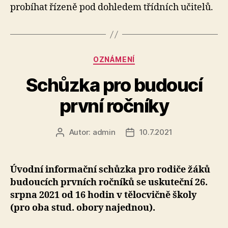
probíhat řízeně pod dohledem třídních učitelů.
20
Rubriky
OZNÁMENÍ
Schůzka pro budoucí
první ročníky
Autor:
admin
10.7.2021
Autor
Datum
příspěvku
příspěvku
Úvodní informační schůzka pro rodiče žáků
budoucích prvních ročníků se uskuteční 26.
srpna 2021 od 16 hodin v tělocvičně školy
(pro oba stud. obory najednou).