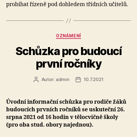
probíhat řízeně pod dohledem třídních učitelů.
20
Rubriky
OZNÁMENÍ
Schůzka pro budoucí
první ročníky
Autor:
admin
10.7.2021
Autor
Datum
příspěvku
příspěvku
Úvodní informační schůzka pro rodiče žáků
budoucích prvních ročníků se uskuteční 26.
srpna 2021 od 16 hodin v tělocvičně školy
(pro oba stud. obory najednou).