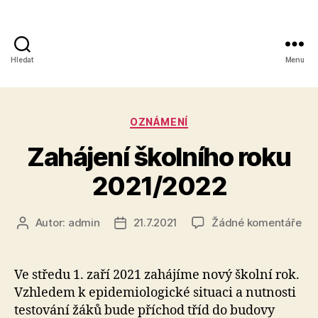
Hledat
Menu
Obchodní
akademie,
Rubriky
OZNÁMENÍ
Kolín
Zahájení školního roku
IV,
2021/2022
Kutnohorská
41
u
Autor:
admin
21.7.2021
Žádné komentáře
Autor
Datum
tex
příspěvku
příspěvku
s
ná
Ve středu 1. zaří 2021 zahájíme nový školní rok.
Zah
Vzhledem k epidemiologické situaci a nutnosti
ško
testování žáků bude příchod tříd do budovy
rok