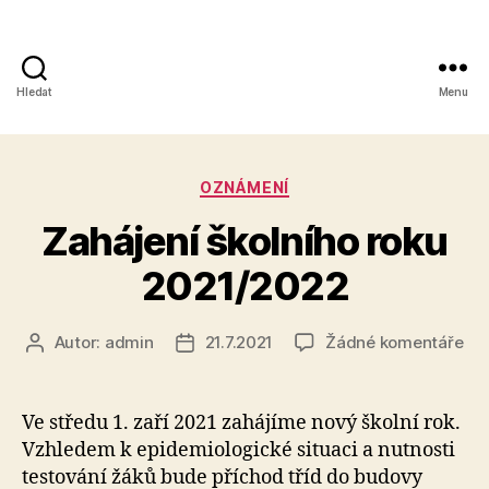
Hledat
Menu
Obchodní
akademie,
Rubriky
OZNÁMENÍ
Kolín
Zahájení školního roku
IV,
2021/2022
Kutnohorská
41
u
Autor:
admin
21.7.2021
Žádné komentáře
Autor
Datum
tex
příspěvku
příspěvku
s
ná
Ve středu 1. zaří 2021 zahájíme nový školní rok.
Zah
Vzhledem k epidemiologické situaci a nutnosti
ško
testování žáků bude příchod tříd do budovy
rok