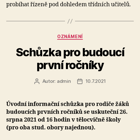
probíhat řízeně pod dohledem třídních učitelů.
20
Rubriky
OZNÁMENÍ
Schůzka pro budoucí
první ročníky
Autor:
admin
10.7.2021
Autor
Datum
příspěvku
příspěvku
Úvodní informační schůzka pro rodiče žáků
budoucích prvních ročníků se uskuteční 26.
srpna 2021 od 16 hodin v tělocvičně školy
(pro oba stud. obory najednou).