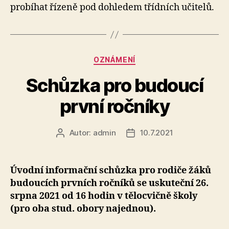
probíhat řízeně pod dohledem třídních učitelů.
20
Rubriky
OZNÁMENÍ
Schůzka pro budoucí
první ročníky
Autor:
admin
10.7.2021
Autor
Datum
příspěvku
příspěvku
Úvodní informační schůzka pro rodiče žáků
budoucích prvních ročníků se uskuteční 26.
srpna 2021 od 16 hodin v tělocvičně školy
(pro oba stud. obory najednou).