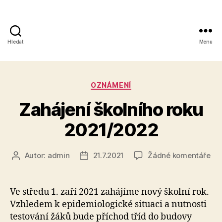
Hledat
Menu
Obchodní
akademie,
Rubriky
OZNÁMENÍ
Kolín
Zahájení školního roku
IV,
2021/2022
Kutnohorská
41
u
Autor:
admin
21.7.2021
Žádné komentáře
Autor
Datum
tex
příspěvku
příspěvku
s
ná
Ve středu 1. zaří 2021 zahájíme nový školní rok.
Zah
Vzhledem k epidemiologické situaci a nutnosti
ško
testování žáků bude příchod tříd do budovy
rok