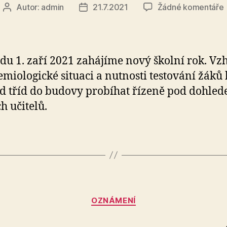
Autor:
admin
21.7.2021
Žádné komentáře
Autor
Datum
příspěvku
příspěvku
ská
edu 1. zaří 2021 zahájíme nový školní rok. V
emiologické situaci a nutnosti testování žáků
d tříd do budovy probíhat řízeně pod dohle
h učitelů.
Rubriky
OZNÁMENÍ