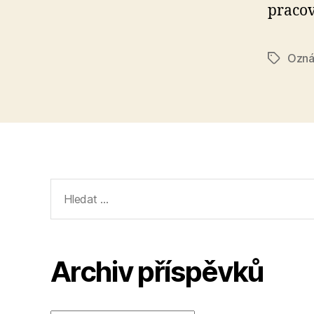
pracov
Ozná
Štítky
Výsledky
vyhledávání:
Archiv příspěvků