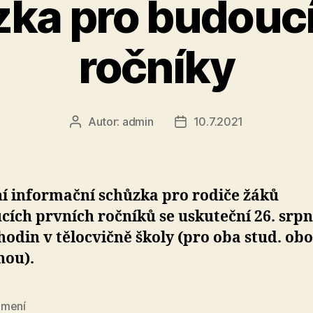
ka pro budoucí
ročníky
Autor:
admin
10.7.2021
Autor
Datum
příspěvku
příspěvku
í informační schůzka pro rodiče žáků
ích prvních ročníků se uskuteční 26. srp
hodin v tělocvičně školy (pro oba stud. ob
nou).
mení