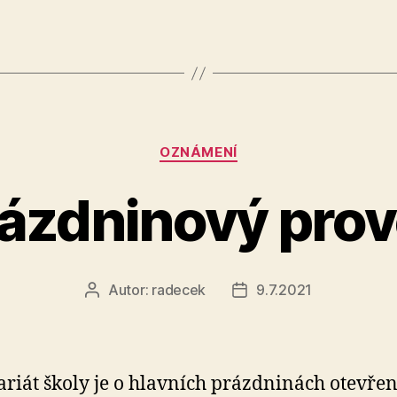
Rubriky
OZNÁMENÍ
ázdninový pro
Autor:
radecek
9.7.2021
Autor
Datum
příspěvku
příspěvku
ariát školy je o hlavních prázdninách otevřen