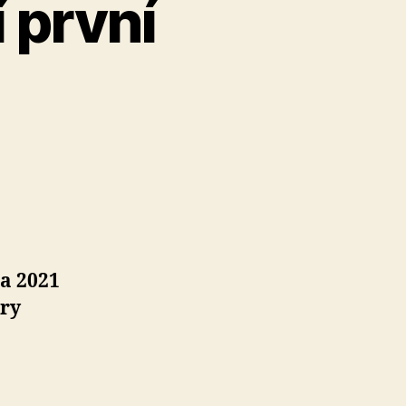
 první
na 2021
ory