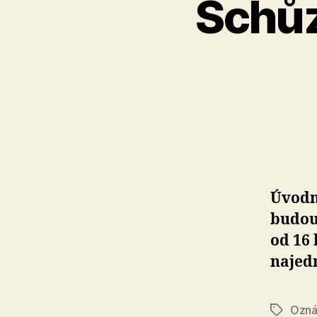
Schůz
Úvodn
budouc
od 16 
najed
Ozná
Štítky