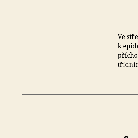
IV,
Kutnohor
Ve stř
k epid
41
přícho
třídníc